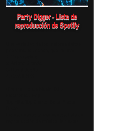
Party Digger - Lista de
reproducción de Spotify
Una variedad de los mejores éxitos
pop y música dance, que incluye:
1.
The Weeknd
2. Ariana Grande
3. David Guetta
4. CHVRCHES
(Trance, House Music, DJ's,
Electrónica, Pop,
Top Hits,
Top Charts,
Baile, Fiesta,
Disco,
Indies, nuevos lanzamientos, lista de
reproducción de música de fiesta)