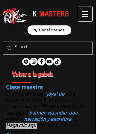
Actualizado semanalmente todos los
lunes
K
MASTERS
Contáctenos
Volver a la galería
Clase maestra
El curso en línea
"joya" de
esta
semana
es para el autor de la
famosa novela
"El suelo debajo de
sus pies",
Salman Rushdie, que
enseña
narración y escritura.
...
Haga clic aquí
para obtener más
información