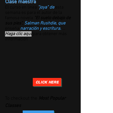
Clase maestra
El curso en línea
"joya" de
esta
semana
es para el autor de la
famosa novela
"El suelo debajo de
sus pies",
Salman Rushdie, que
enseña
narración y escritura.
...
Haga clic aquí
para obtener más
información
CLICK HERE
To checkout the
Most Popular
Classes